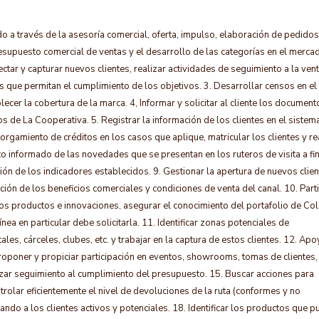
ado a través de la asesoría comercial, oferta, impulso, elaboración de pedidos
resupuesto comercial de ventas y el desarrollo de las categorías en el mercad
tar y capturar nuevos clientes, realizar actividades de seguimiento a la vent
s que permitan el cumplimiento de los objetivos. 3. Desarrollar censos en el
ecer la cobertura de la marca. 4, Informar y solicitar al cliente los document
os de La Cooperativa. 5. Registrar la información de los clientes en el sistem
rgamiento de créditos en los casos que aplique, matricular los clientes y re
to informado de las novedades que se presentan en los ruteros de visita a fi
ón de los indicadores establecidos. 9. Gestionar la apertura de nuevos clien
ción de los beneficios comerciales y condiciones de venta del canal. 10. Parti
os productos e innovaciones, asegurar el conocimiento del portafolio de Col
nea en particular debe solicitarla. 11. Identificar zonas potenciales de
ales, cárceles, clubes, etc. y trabajar en la captura de estos clientes. 12. Apo
Proponer y propiciar participación en eventos, showrooms, tomas de clientes,
lizar seguimiento al cumplimiento del presupuesto. 15. Buscar acciones para
trolar eficientemente el nivel de devoluciones de la ruta (conformes y no
ando a los clientes activos y potenciales. 18. Identificar los productos que 