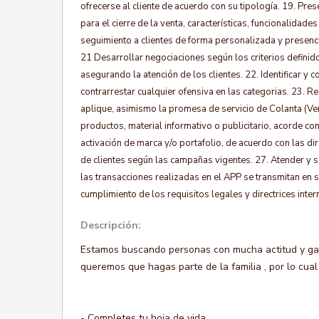
ofrecerse al cliente de acuerdo con su tipología. 19. Pre
para el cierre de la venta, características, funcionalidade
seguimiento a clientes de forma personalizada y presencia
21 Desarrollar negociaciones según los criterios definido
asegurando la atención de los clientes. 22. Identificar y
contrarrestar cualquier ofensiva en las categorias. 23. R
aplique, asimismo la promesa de servicio de Colanta (Ven
productos, material informativo o publicitario, acorde c
activación de marca y/o portafolio, de acuerdo con las di
de clientes según las campañas vigentes. 27. Atender y 
las transacciones realizadas en el APP se transmitan en su
cumplimiento de los requisitos legales y directrices inte
Descripción:
Estamos buscando personas con mucha actitud y g
queremos que hagas parte de la familia , por lo cual
- Completes tu hoja de vida.