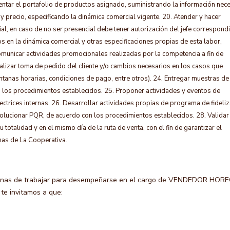
sentar el portafolio de productos asignado, suministrando la información nec
s y precio, especificando la dinámica comercial vigente. 20. Atender y hacer
l, en caso de no ser presencial debe tener autorización del jefe correspondi
s en la dinámica comercial y otras especificaciones propias de esta labor,
 comunicar actividades promocionales realizadas por la competencia a fin de
ealizar toma de pedido del cliente y/o cambios necesarios en los casos que
tanas horarias, condiciones de pago, entre otros). 24. Entregar muestras de
on los procedimientos establecidos. 25. Proponer actividades y eventos de
rectrices internas. 26. Desarrollar actividades propias de programa de fideli
solucionar PQR, de acuerdo con los procedimientos establecidos. 28. Validar
 totalidad y en el mismo día de la ruta de venta, con el fin de garantizar el
rnas de La Cooperativa.
anas de trabajar para desempeñarse en el cargo de VENDEDOR HORE
 te invitamos a que: