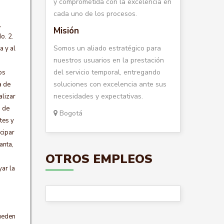
y comprometida con la excelencia en
cada uno de los procesos.
,
Misión
o. 2.
Somos un aliado estratégico para
a y al
nuestros usuarios en la prestación
del servicio temporal, entregando
os
soluciones con excelencia ante sus
a de
necesidades y expectativas.
alizar
n de
Bogotá
tes y
cipar
anta,
OTROS EMPLEOS
yar la
pueden