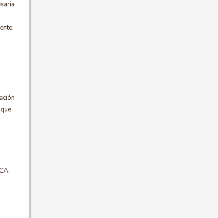
esaria
ente.
zación
 que
CA,