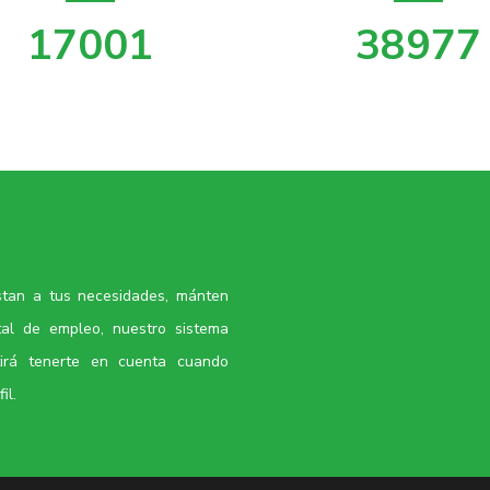
19849
45507
stan a tus necesidades, mánten
tal de empleo, nuestro sistema
tirá tenerte en cuenta cuando
il.