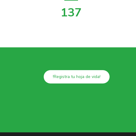
160
!Registra tu hoja de vida!